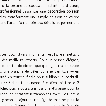
me la texture du cocktail et ralentit la dilution,
professionnel
passe par une
décoration boisson
ibles transforment une simple boisson en œuvre
lant l’attention portée aux détails et permettant
aites pour divers moments festifs, en mettant
s des meilleurs experts. Pour un brunch élégant,
2 cl de jus de citron, quelques gouttes de sauce
vec une branche de céleri comme garniture — en
uté en touche finale pour sublimer le cocktail.
nez 8 cl de jus d’ananas, 6 cl d’eau pétillante, 2
aîche, puis ajoutez une tranche d’orange pour la
alcool en écrasant 6 framboises avec 1 cuillère à
es glaçons ; ajoutez une tige de menthe pour la
mands : mélangez 12 cl de lait d’amande, 2 cl de