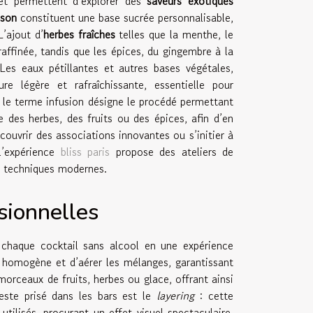
 et permettent d’explorer des
saveurs exotiques
ison
constituent une base sucrée personnalisable,
L’ajout d’
herbes fraîches
telles que la menthe, le
raffinée, tandis que les épices, du gingembre à la
Les eaux pétillantes et autres bases végétales,
 légère et rafraîchissante, essentielle pour
e, le terme infusion désigne le procédé permettant
e des herbes, des fruits ou des épices, afin d’en
écouvrir des associations innovantes ou s’initier à
l’expérience
bliss paris
propose des ateliers de
es techniques modernes.
sionnelles
e chaque cocktail sans alcool en une expérience
 homogène et d’aérer les mélanges, garantissant
orceaux de fruits, herbes ou glace, offrant ainsi
este prisé dans les bars est le
layering
: cette
tilisés, procurant un effet visuel spectaculaire.