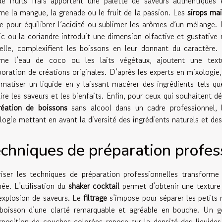
de fruits frais apportent une palette de saveurs authentiques
e la mangue, la grenade ou le fruit de la passion. Les
sirops ma
le pour équilibrer l’acidité ou sublimer les arômes d’un mélange. 
lic ou la coriandre introduit une dimension olfactive et gustative 
elle, complexifient les boissons en leur donnant du caractère. 
e l’eau de coco ou les laits végétaux, ajoutent une texture
aboration de créations originales. D’après les experts en mixologi
omatiser un liquide en y laissant macérer des ingrédients tels qu
aire les saveurs et les bienfaits. Enfin, pour ceux qui souhaitent d
réation de boissons
sans alcool dans un cadre professionnel, 
logie mettant en avant la diversité des ingrédients naturels et d
chniques de préparation profes
riser les techniques de préparation professionnelles transform
née. L’utilisation du
shaker cocktail
permet d’obtenir une texture
explosion de saveurs. Le
filtrage
s’impose pour séparer les petits m
boisson d’une clarté remarquable et agréable en bouche. Un g
rposition de couches colorées repose sur la densité des liquides u