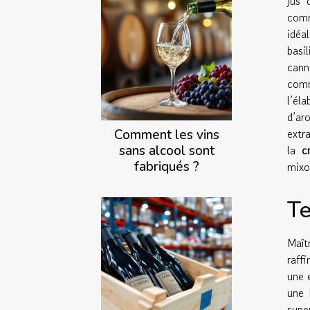
jus 
comm
idéa
basi
cann
comm
l’él
d’ar
extr
Comment les vins
sans alcool sont
la
c
fabriqués ?
mixo
Te
Maît
raffi
une 
une 
supe