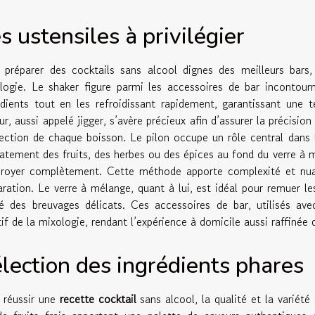
s ustensiles à privilégier
 préparer des cocktails sans alcool dignes des meilleurs bars,
logie. Le shaker figure parmi les accessoires de bar incontour
édients tout en les refroidissant rapidement, garantissant une
r, aussi appelé jigger, s’avère précieux afin d’assurer la précision
ection de chaque boisson. Le pilon occupe un rôle central dans 
catement des fruits, des herbes ou des épices au fond du verre à m
broyer complètement. Cette méthode apporte complexité et nua
aration. Le verre à mélange, quant à lui, est idéal pour remuer le
té des breuvages délicats. Ces accessoires de bar, utilisés ave
tif de la mixologie, rendant l’expérience à domicile aussi raffinée
lection des ingrédients phares
 réussir une
recette cocktail
sans alcool, la qualité et la variété