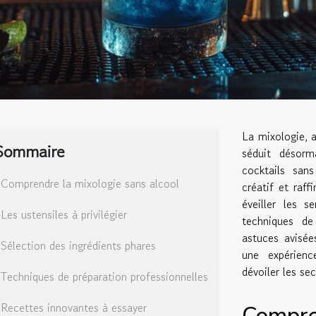
La mixologie, a
Sommaire
séduit désorm
cocktails sans
Comprendre la mixologie sans alcool
créatif et raf
éveiller les 
Les ustensiles à privilégier
techniques de
astuces avisée
Sélection des ingrédients phares
une expérienc
dévoiler les se
Techniques de préparation professionnelles
Recettes innovantes à essayer
Compre