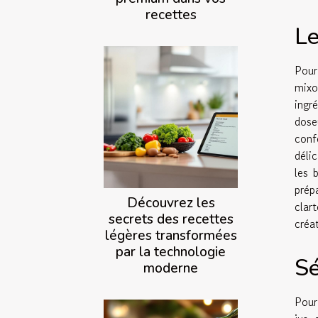
recettes
Le
Pour
mixo
ingr
doseu
conf
déli
les 
prép
Découvrez les
clar
secrets des recettes
créa
légères transformées
par la technologie
Sé
moderne
Pour