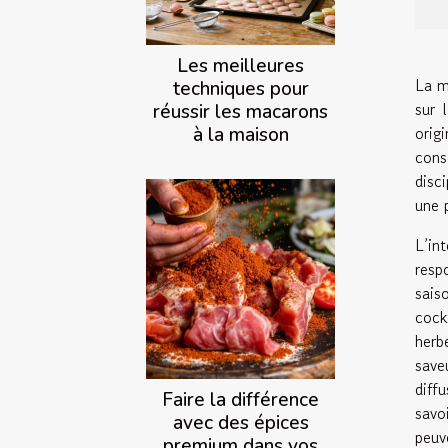
Les meilleures
La m
techniques pour
sur 
réussir les macarons
orig
à la maison
cons
disci
une 
L’in
resp
sais
cock
herb
save
diff
Faire la différence
savo
avec des épices
peuv
premium dans vos