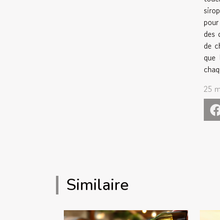
siro
pour
des 
de c
que 
chaq
25 m
Similaire