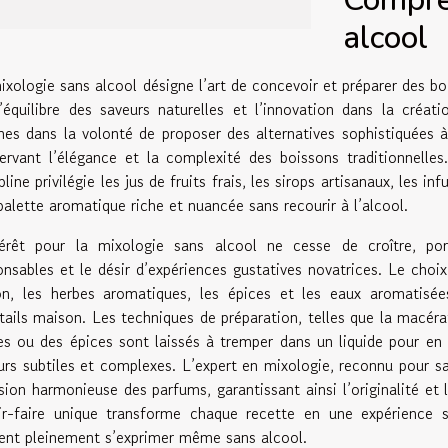
alcool
ixologie sans alcool désigne l’art de concevoir et préparer des bo
l’équilibre des saveurs naturelles et l’innovation dans la créa
ines dans la volonté de proposer des alternatives sophistiquées à 
ervant l’élégance et la complexité des boissons traditionnelles
pline privilégie les jus de fruits frais, les sirops artisanaux, les in
palette aromatique riche et nuancée sans recourir à l’alcool.
térêt pour la mixologie sans alcool ne cesse de croître, 
onsables et le désir d’expériences gustatives novatrices. Le choix 
on, les herbes aromatiques, les épices et les eaux aromatisée
tails maison. Les techniques de préparation, telles que la macéra
es ou des épices sont laissés à tremper dans un liquide pour en
urs subtiles et complexes. L’expert en mixologie, reconnu pour sa
usion harmonieuse des parfums, garantissant ainsi l’originalité et 
ir-faire unique transforme chaque recette en une expérience se
ent pleinement s’exprimer même sans alcool.