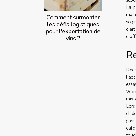
La p
main
Comment surmonter
soig
les défis logistiques
d’ar
pour l'exportation de
d’of
vins ?
Re
Déco
l’ac
essa
Worc
mixo
Lors
cl d
garn
café
touc