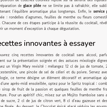
réparation de
glace pilée
ne se limite pas à rafraîchir, elle subli
tenant l’équilibre aromatique plus longtemps. Enfin, le
service 
née : rondelles d’agrumes, feuilles de menthe ou fleurs comest
t. Chacune de ces étapes participe à la réussite du cocktail, révé
frir un moment d’exception à chaque dégustation.
cettes innovantes à essayer
uvrez cinq recettes innovantes de cocktail sans alcool, parf
cent sur la présentation soignée et des astuces mixologie digne
yez un Virgin Mary revisité : mélangez 12 cl de jus de tomate, 
estershire, une pincée de sel de céleri et du poivre. Servez a
logie, ce terme désigne un élément décoratif et aromatique ajo
 d’une après-midi ensoleillée, optez pour le Spritz tropical : combi
e sirop de fruit de la passion et quelques feuilles de menthe fr
iture. Pour un apéritif chic, misez sur un Mojito framboise sans 
 de sucre, 2 cl de jus de citron vert, 8 cl d’eau gazeuse et d
he finale. Au dessert, le Chocolat épicé glacé séduira les gour