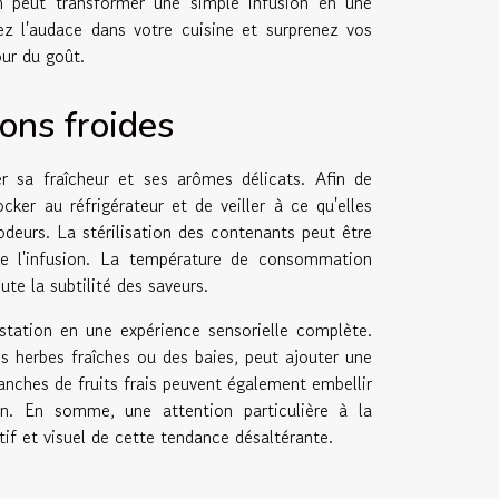
on peut transformer une simple infusion en une
tez l'audace dans votre cuisine et surprenez vos
our du goût.
ions froides
er sa fraîcheur et ses arômes délicats. Afin de
ker au réfrigérateur et de veiller à ce qu'elles
odeurs. La stérilisation des contenants peut être
de l'infusion. La température de consommation
te la subtilité des saveurs.
station en une expérience sensorielle complète.
s herbes fraîches ou des baies, peut ajouter une
anches de fruits frais peuvent également embellir
on. En somme, une attention particulière à la
tif et visuel de cette tendance désaltérante.