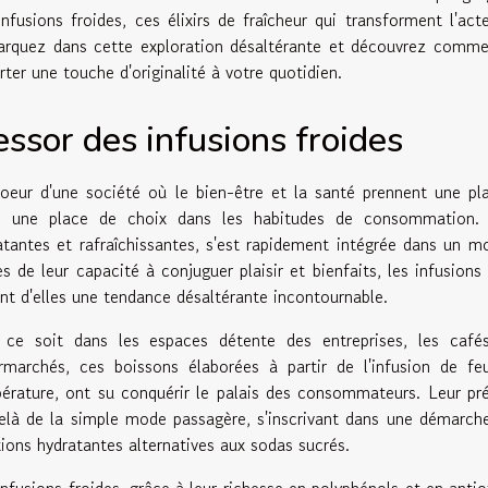
infusions froides, ces élixirs de fraîcheur qui transforment l'ac
rquez dans cette exploration désaltérante et découvrez comment
rter une touche d'originalité à votre quotidien.
essor des infusions froides
oeur d'une société où le bien-être et la santé prennent une pla
lé une place de choix dans les habitudes de consommation.
atantes et rafraîchissantes, s'est rapidement intégrée dans un mo
es de leur capacité à conjuguer plaisir et bienfaits, les infusion
ant d'elles une tendance désaltérante incontournable.
ce soit dans les espaces détente des entreprises, les caf
rmarchés, ces boissons élaborées à partir de l'infusion de fe
érature, ont su conquérir le palais des consommateurs. Leur p
elà de la simple mode passagère, s'inscrivant dans une démarc
tions hydratantes alternatives aux sodas sucrés.