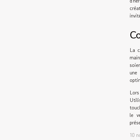
d'he
créa
invi
Co
La c
main
soie
une 
opti
Lors
Util
touc
le v
prés
10 n