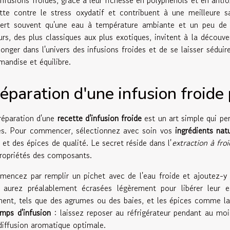
infusions froides, grâce à leur richesse en polyphénols et en ant
utte contre le stress oxydatif et contribuent à une meilleure s
iert souvent qu'une eau à température ambiante et un peu de p
urs, des plus classiques aux plus exotiques, invitent à la découve
longer dans l'univers des infusions froides et de se laisser sédui
mandise et équilibre.
éparation d'une infusion froide 
réparation d'une
recette d'infusion froide
est un art simple qui pe
es. Pour commencer, sélectionnez avec soin vos
ingrédients nat
 et des épices de qualité. Le secret réside dans l'
extraction à froi
propriétés des composants.
encez par remplir un pichet avec de l'eau froide et ajoutez-y 
 aurez préalablement écrasées légèrement pour libérer leur es
ment, tels que des agrumes ou des baies, et les épices comme la
mps d'infusion
: laissez reposer au réfrigérateur pendant au moi
diffusion aromatique optimale.