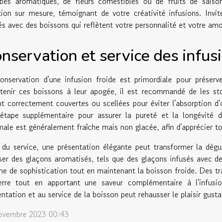
rbes aromatiques, de fleurs comestibles ou de fruits de sais
tion sur mesure, témoignant de votre créativité infusions. Invi
tés avec des boissons qui reflètent votre personnalité et votre am
nservation et service des infus
onservation d'une infusion froide est primordiale pour préserv
tenir ces boissons à leur apogée, il est recommandé de les stoc
nt correctement couvertes ou scellées pour éviter l'absorption d'
étape supplémentaire pour assurer la pureté et la longévité 
male est généralement fraîche mais non glacée, afin d'apprécier tou
 du service, une présentation élégante peut transformer la dégu
iser des glaçons aromatisés, tels que des glaçons infusés avec de
he de sophistication tout en maintenant la boisson froide. Des tr
erre tout en apportant une saveur complémentaire à l'infusi
entation et au service de la boisson peut rehausser le plaisir gusta
ovembre 2023 00:43