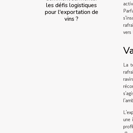
acti
les défis logistiques
Parf
pour l'exportation de
s'in
vins ?
rafr
vers 
Va
La t
rafr
ravi
réco
s'ag
l'am
L'ex
une 
prof