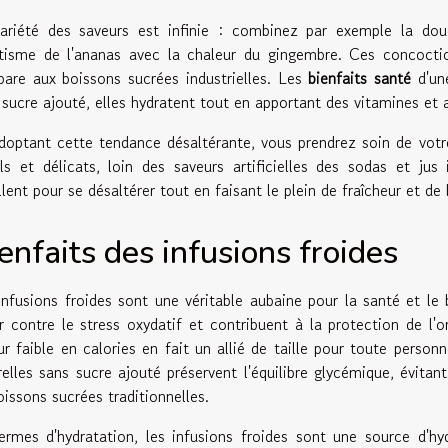
ariété des saveurs est infinie : combinez par exemple la do
otisme de l'ananas avec la chaleur du gingembre. Ces concoctio
are aux boissons sucrées industrielles. Les
bienfaits santé
d'u
 sucre ajouté, elles hydratent tout en apportant des vitamines et 
doptant cette tendance désaltérante, vous prendrez soin de votr
ils et délicats, loin des saveurs artificielles des sodas et jus i
lent pour se désaltérer tout en faisant le plein de fraîcheur et de 
enfaits des infusions froides
infusions froides sont une véritable aubaine pour la santé et le 
er contre le stress oxydatif et contribuent à la protection de l'
ur faible en calories en fait un allié de taille pour toute person
relles sans sucre ajouté préservent l'équilibre glycémique, évitan
oissons sucrées traditionnelles.
ermes d'hydratation, les infusions froides sont une source d'hydr