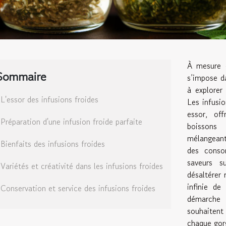
À mesure q
Sommaire
s’impose da
à explorer
L'essor des infusions froides
Les infusio
essor, off
Préparation d'une infusion froide parfaite
boissons 
mélangeant 
Bienfaits des infusions froides
des conso
saveurs s
Variétés et créativité dans les infusions froides
désaltérer 
infinie de
Conservation et service des infusions froides
démarche 
souhaitent
chaque gorg