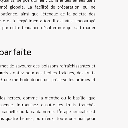
ioxydants, se positionnent comme des alliées dans
anté globale. La facilité de préparation, qui ne
atience, ainsi que l'étendue de la palette des
rte et à l'expérimentation. Il est ainsi encouragé
re par cette tendance désaltérante qui sait marier
parfaite
rmet de savourer des boissons rafraîchissantes et
urels
: optez pour des herbes fraîches, des fruits
d
, une méthode douce qui préserve les arômes et
les herbes, comme la menthe ou le basilic, que
sence. Introduisez ensuite les fruits tranchés
 cannelle ou la cardamome. L'étape cruciale est
ns quatre heures, ou mieux, toute une nuit pour