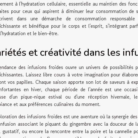
vement à l'hydratation cellulaire, essentielle au maintien des fon
aites pour ceux qui aspirent à diminuer leur consommation de so
scrivent dans une démarche de consommation responsable e
aîchissante et bénéfique pour le corps et l'esprit, s'intégrant p
l'hydratation et le bien-être.
riétés et créativité dans les inf
endance des infusions froides ouvre un univers de possibilités 
aîchissantes. Laissez libre cours à votre imagination pour élabor
ront vos papilles. Chaque saison apporte son lot de saveurs à exp
nfortantes en hiver, chaque période de l'année est une occasio
isse d'un pique-nique estival ou d'une réception hivernale, l
biance et aux préférences culinaires du moment.
ploration des infusions froides est une aventure où la synergie de
infusion associant le piquant du gingembre avec la douceur de l
il gustatif, ou encore la rencontre entre la poire et la cannelle