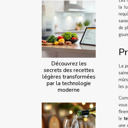
Les 
la l
requ
save
de p
gour
Pr
Découvrez les
La p
secrets des recettes
sain
légères transformées
mûrs
par la technologie
les 
moderne
Comm
vous
fine
le
te
une 