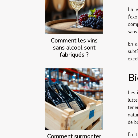
La v
l'ex
comp
sans
Comment les vins
En a
sans alcool sont
subt
fabriqués ?
excel
Bi
Les 
lutt
tene
natu
de b
En t
Comment surmonter