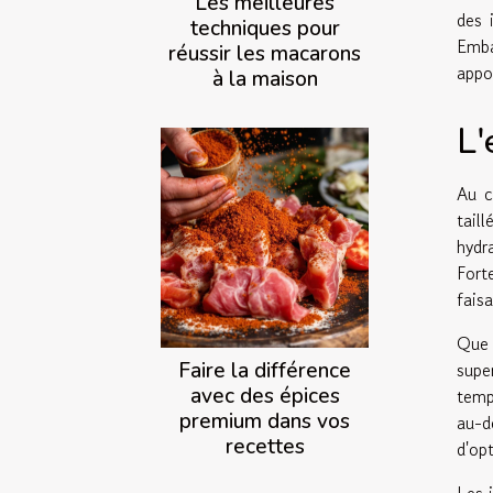
Les meilleures
des 
techniques pour
Emba
réussir les macarons
appo
à la maison
L'
Au c
tail
hydr
Fort
fais
Que 
Faire la différence
supe
avec des épices
temp
premium dans vos
au-d
recettes
d'op