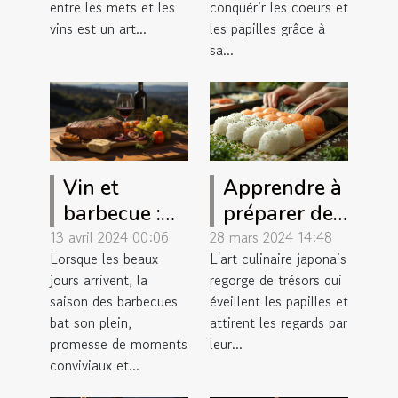
différents
prochaine
entre les mets et les
conquérir les coeurs et
types de vins
plancha
vins est un art...
les papilles grâce à
sa...
Apprendre à
Vin et
préparer des
barbecue :
onigiri : la
sélection des
28 mars 2024 14:48
13 avril 2024 00:06
L'art culinaire japonais
Lorsque les beaux
collation
meilleurs
regorge de trésors qui
jours arrivent, la
parfaite pour
accords
éveillent les papilles et
saison des barbecues
toute heure
attirent les regards par
bat son plein,
leur...
promesse de moments
conviviaux et...