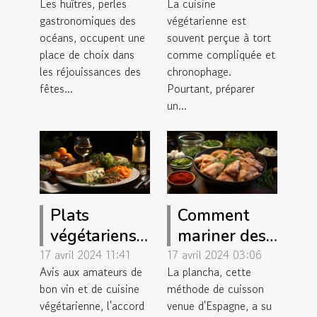
Les huîtres, perles
La cuisine
préparation
végétarien
gastronomiques des
végétarienne est
des huîtres
complet en
océans, occupent une
souvent perçue à tort
pour les
moins de 30
place de choix dans
comme compliquée et
fêtes de fin
minutes
les réjouissances des
chronophage.
fêtes...
d'année
Pourtant, préparer
un...
Plats
Comment
végétariens
mariner des
qui se
viandes
17 avril 2024 11:41
17 avril 2024 03:06
Avis aux amateurs de
La plancha, cette
marient bien
parfaitement
bon vin et de cuisine
méthode de cuisson
avec
pour votre
végétarienne, l'accord
venue d'Espagne, a su