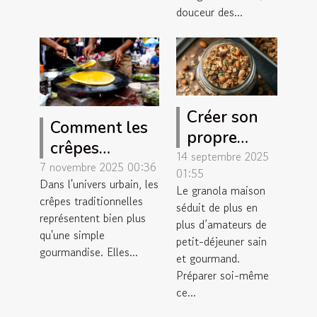
douceur des...
Créer son
Comment les
propre
crêpes
granola
14 septembre 2025
traditionnelles
7 novembre 2025 00:36
01:55
maison
Dans l'univers urbain, les
renforcent la
Le granola maison
pour un
crêpes traditionnelles
convivialité
séduit de plus en
petit-
représentent bien plus
plus d’amateurs de
urbaine ?
qu'une simple
déjeuner
petit-déjeuner sain
gourmandise. Elles...
et gourmand.
sain
Préparer soi-même
ce...