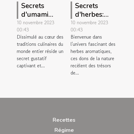
Secrets
Secrets
d'umami
d'herbes:
dans votre
Révéler les
10 novembre 2023
10 novembre 2023
00:43
00:43
cuisine
saveurs
Dissimulé au cœur des
Bienvenue dans
cachées
traditions culinaires du
l'univers fascinant des
monde entier réside un
herbes aromatiques,
secret gustatif
ces dons de la nature
captivant et...
recèlent des trésors
de...
Recettes
Régime