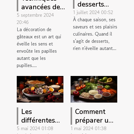
desserts
avancées de
saisonniers :
1 juillet 2024 00:52
décoration de
5 septembre 2024
À chaque saison, ses
de la panna
20:46
gâteaux pour
saveurs et ses plaisirs
cotta aux
La décoration de
impressionner
culinaires. Quand il
gâteaux est un art qui
fruits frais
s'agit de desserts,
éveille les sens et
rien n'éveille autant...
envoûte les papilles
autant que les
pupilles....
Les
Comment
différentes
préparer un
méthodes de
plat
5 mai 2024 01:08
1 mai 2024 01:38