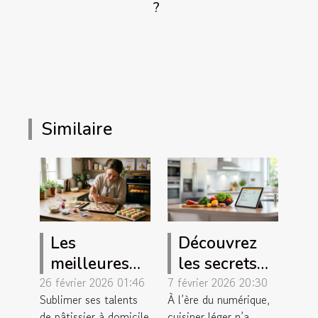
?
Similaire
Les
Découvrez
meilleures
les secrets
techniques
des recettes
26 février 2026 01:46
7 février 2026 20:30
Sublimer ses talents
À l’ère du numérique,
pour réussir
légères
de pâtissier à domicile
cuisiner léger n’a