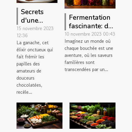
Secrets
Fermentation
d'une
fascinante: des
ganache
15 novembre 2023
saveurs
10 novembre 2023 00:43
12:36
parfaite
Imaginez un monde où
insoupçonnées
La ganache, cet
chaque bouchée est une
élixir onctueux qui
aventure, où les saveurs
fait frémir les
familières sont
papilles des
transcendées par un...
amateurs de
douceurs
chocolatées,
recèle...