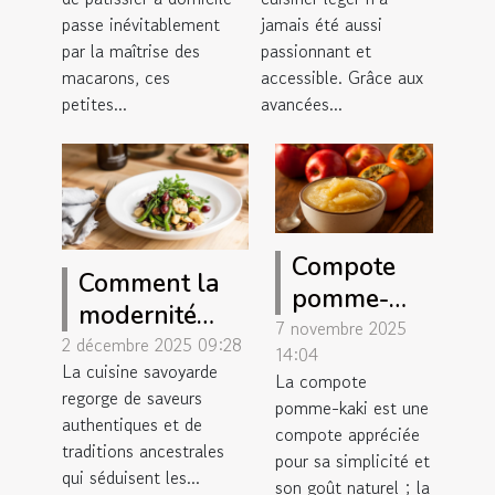
les macarons
transformées
passe inévitablement
jamais été aussi
à la maison
par la
par la maîtrise des
passionnant et
technologie
macarons, ces
accessible. Grâce aux
petites...
avancées...
moderne
Compote
Comment la
pomme-
modernité
kaki : en
7 novembre 2025
peut
2 décembre 2025 09:28
14:04
vrac, bio &
La cuisine savoyarde
réinventer les
La compote
sans sucres,
regorge de saveurs
recettes
pomme-kaki est une
c’est la
authentiques et de
compote appréciée
traditionnelles
traditions ancestrales
meilleure !
pour sa simplicité et
savoyardes ?
qui séduisent les...
son goût naturel ; la