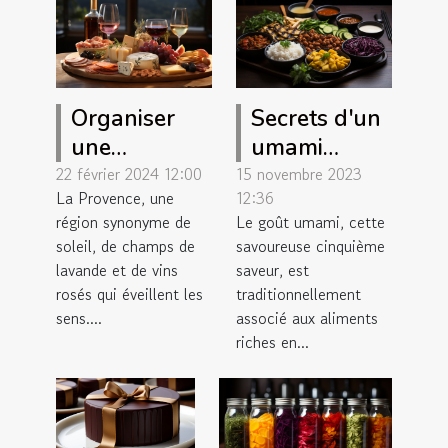
Organiser
Secrets d'un
une
umami
dégustation
parfait sans
22 février 2024 12:00
15 novembre 2023
La Provence, une
12:36
de vins rosés
viande
région synonyme de
Le goût umami, cette
de Provence
soleil, de champs de
savoureuse cinquième
à domicile
lavande et de vins
saveur, est
rosés qui éveillent les
traditionnellement
sens....
associé aux aliments
riches en...