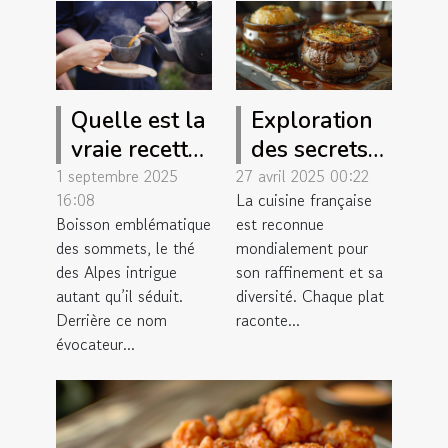
Quelle est la
Exploration
vraie recette
des secrets
du thé des
des plats
1 septembre 2025
27 avril 2025 00:22
16:08
La cuisine française
Alpes ?
classiques
Boisson emblématique
est reconnue
français
des sommets, le thé
mondialement pour
revisités
des Alpes intrigue
son raffinement et sa
autant qu’il séduit.
diversité. Chaque plat
Derrière ce nom
raconte...
évocateur...