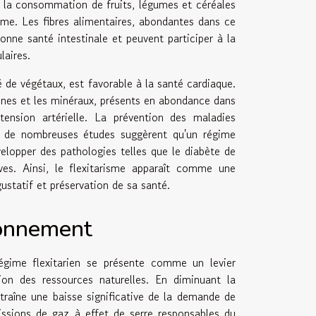
t la consommation de fruits, légumes et céréales
sme. Les fibres alimentaires, abondantes dans ce
nne santé intestinale et peuvent participer à la
laires.
 de végétaux, est favorable à la santé cardiaque.
amines et les minéraux, présents en abondance dans
tension artérielle. La prévention des maladies
 : de nombreuses études suggèrent qu'un régime
elopper des pathologies telles que le diabète de
ves. Ainsi, le flexitarisme apparaît comme une
gustatif et préservation de sa santé.
ronnement
régime flexitarien se présente comme un levier
tion des ressources naturelles. En diminuant la
raîne une baisse significative de la demande de
issions de gaz à effet de serre responsables du