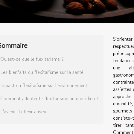
S'orient
Sommaire
respectu
préoccup
Qu'est-ce que le flexitarisme ?
tendances
une alt
Les bienfaits du flexitarisme sur la santé
gastrono
contraint
Impact du flexitarisme sur l'environnement
assiettes 
approche 
Comment adopter le flexitarisme au quotidien ?
durabilit
gourmets c
L'avenir du flexitarisme
consiste-
tirer, ta
Comment 