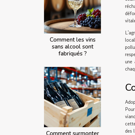
réch
défo
vita
L'ag
Comment les vins
loca
sans alcool sont
poll
fabriqués ?
resp
une 
chaq
Co
Adop
Pour
vian
cett
des 
Comment surmonter