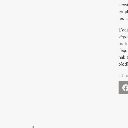
sens
en p
les 
L'ad
véga
prat
l'éq
habi
biodi
10 n