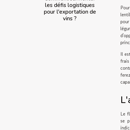
les défis logistiques
Pour
pour l'exportation de
lent
vins ?
pour
légu
d'op
prin
Il e
frai
cont
fere
capab
L'
Le f
se p
indi