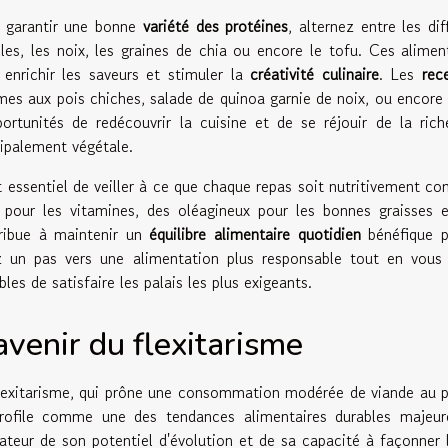
 garantir une bonne
variété des protéines
, alternez entre les di
illes, les noix, les graines de chia ou encore le tofu. Ces alime
 enrichir les saveurs et stimuler la
créativité culinaire
. Les
rec
mes aux pois chiches, salade de quinoa garnie de noix, ou encore 
portunités de redécouvrir la cuisine et de se réjouir de la ric
cipalement végétale.
st essentiel de veiller à ce que chaque repas soit nutritivement c
s pour les vitamines, des oléagineux pour les bonnes graisses 
ribue à maintenir un
équilibre alimentaire quotidien
bénéfique po
z un pas vers une alimentation plus responsable tout en vous
les de satisfaire les palais les plus exigeants.
avenir du flexitarisme
lexitarisme, qui prône une consommation modérée de viande au pr
rofile comme une des tendances alimentaires durables majeur
cateur de son potentiel d'évolution et de sa capacité à façonner l