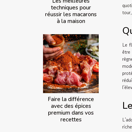
Les meilleures
quot
techniques pour
tour
réussir les macarons
à la maison
Qu
Le f
être
règn
modè
prot
rédu
l'éle
Faire la différence
Le
avec des épices
premium dans vos
recettes
L'ad
rich