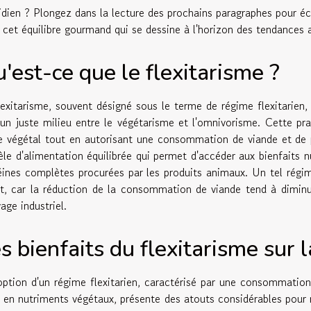
idien ? Plongez dans la lecture des prochains paragraphes pour écl
, cet équilibre gourmand qui se dessine à l'horizon des tendances 
'est-ce que le flexitarisme ?
lexitarisme, souvent désigné sous le terme de régime flexitarien,
 un juste milieu entre le végétarisme et l'omnivorisme. Cette prat
e végétal tout en autorisant une consommation de viande et de p
le d'alimentation équilibrée qui permet d'accéder aux bienfaits n
éines complètes procurées par les produits animaux. Un tel rég
it, car la réduction de la consommation de viande tend à diminu
vage industriel.
s bienfaits du flexitarisme sur 
option d'un régime flexitarien, caractérisé par une consommatio
e en nutriments végétaux, présente des atouts considérables pour n