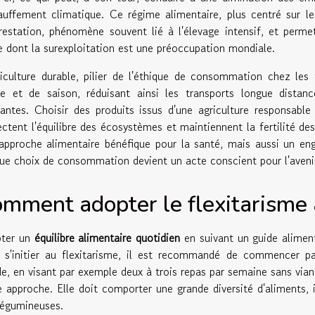
auffement climatique. Ce régime alimentaire, plus centré sur le
restation, phénomène souvent lié à l'élevage intensif, et perm
le dont la surexploitation est une préoccupation mondiale.
riculture durable, pilier de l'éthique de consommation chez les
le et de saison, réduisant ainsi les transports longue dista
uantes. Choisir des produits issus d'une agriculture responsable
ectent l'équilibre des écosystèmes et maintiennent la fertilité des
approche alimentaire bénéfique pour la santé, mais aussi un en
ue choix de consommation devient un acte conscient pour l'aveni
mment adopter le flexitarisme 
ter un
équilibre alimentaire quotidien
en suivant un guide alimenta
 s'initier au flexitarisme, il est recommandé de commencer p
de, en visant par exemple deux à trois repas par semaine sans vian
e approche. Elle doit comporter une grande diversité d'aliments,
légumineuses.