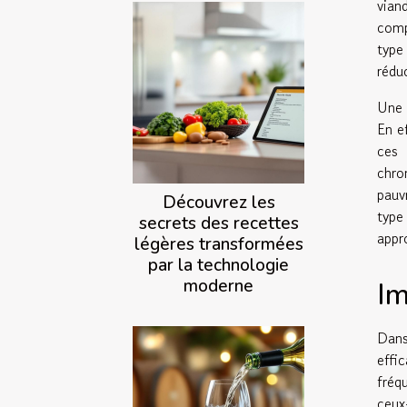
vian
comp
type
rédu
Une 
En e
ces 
chro
pauv
Découvrez les
type
secrets des recettes
appr
légères transformées
par la technologie
moderne
Im
Dans
effi
fréq
ceux