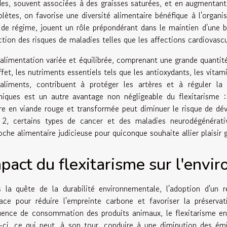
des, souvent associées à des graisses saturées, et en augmentan
lètes, on favorise une diversité alimentaire bénéfique à l'organi
 de régime, jouent un rôle prépondérant dans le maintien d'une bo
ction des risques de maladies telles que les affections cardiovascu
alimentation variée et équilibrée, comprenant une grande quantité
ffet, les nutriments essentiels tels que les antioxydants, les vit
aliments, contribuent à protéger les artères et à réguler la 
niques est un autre avantage non négligeable du flexitarisme
re en viande rouge et transformée peut diminuer le risque de dév
 2, certains types de cancer et des maladies neurodégénérati
oche alimentaire judicieuse pour quiconque souhaite allier plaisir 
pact du flexitarisme sur l'envi
 la quête de la durabilité environnementale, l'adoption d'un 
cace pour réduire l'empreinte carbone et favoriser la préserva
uence de consommation des produits animaux, le flexitarisme ent
-ci, ce qui peut, à son tour, conduire à une diminution des ém