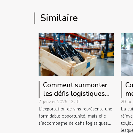
Similaire
Comment surmonter
Co
les défis logistiques
me
pour l'exportation de
va
7 janvier 2026 12:10
20 oc
L’exportation de vins représente une
La cu
vins ?
cu
formidable opportunité, mais elle
réinve
s’accompagne de défis logistiques...
toujou
lesque