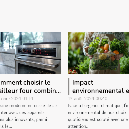
mment choisir le
Impact
illeur four combiné
environnemental e
peur pour votre
solutions d'embal
tobre 2024 01:14
13 août 2024 00:40
isine moderne ne cesse de se
Face à l'urgence climatique, l'
isine
durable dans l'e-
nter avec des appareils
environnemental de nos choix
commerce aliment
rs plus innovants, parmi
quotidiens est scruté avec une
ls le...
attention...