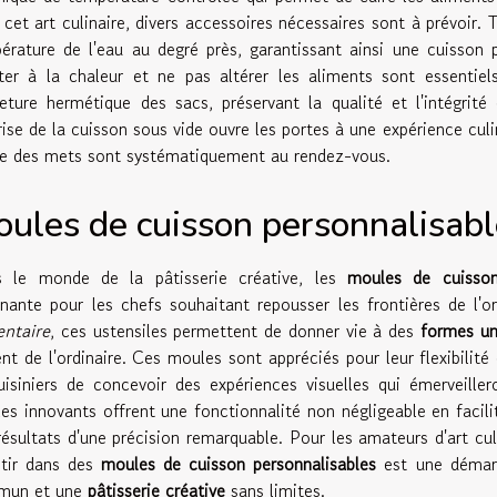
 cet art culinaire, divers accessoires nécessaires sont à prévoir. 
érature de l'eau au degré près, garantissant ainsi une cuisson 
ster à la chaleur et ne pas altérer les aliments sont essentiel
eture hermétique des sacs, préservant la qualité et l'intégrité
rise de la cuisson sous vide ouvre les portes à une expérience culi
le des mets sont systématiquement au rendez-vous.
ules de cuisson personnalisabl
 le monde de la pâtisserie créative, les
moules de cuisson
inante pour les chefs souhaitant repousser les frontières de l'or
entaire
, ces ustensiles permettent de donner vie à des
formes un
ent de l'ordinaire. Ces moules sont appréciés pour leur flexibilité 
uisiniers de concevoir des expériences visuelles qui émerveiller
es innovants offrent une fonctionnalité non négligeable en facili
résultats d'une précision remarquable. Pour les amateurs d'art cu
stir dans des
moules de cuisson personnalisables
est une démarc
mun et une
pâtisserie créative
sans limites.