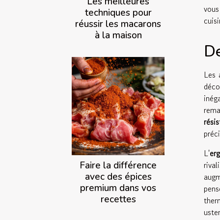
Les meilleures
vous
techniques pour
cuisi
réussir les macarons
à la maison
De
Les 
déco
inég
rema
résis
préc
L'
er
Faire la différence
riva
avec des épices
augm
premium dans vos
pens
recettes
ther
uste