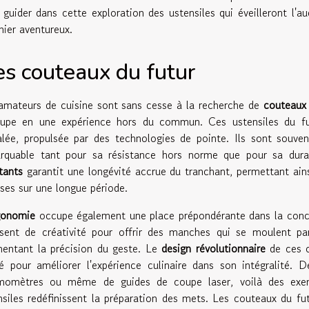
 guider dans cette exploration des ustensiles qui éveilleront l'a
nier aventureux.
s couteaux du futur
amateurs de cuisine sont sans cesse à la recherche de
couteaux 
upe en une expérience hors du commun. Ces ustensiles du fu
alée, propulsée par des technologies de pointe. Ils sont souven
rquable tant pour sa résistance hors norme que pour sa durab
tants
garantit une longévité accrue du tranchant, permettant ains
ises sur une longue période.
gonomie
occupe également une place prépondérante dans la conce
lisent de créativité pour offrir des manches qui se moulent pa
entant la précision du geste. Le
design révolutionnaire
de ces c
é pour améliorer l'expérience culinaire dans son intégralité. 
momètres ou même de guides de coupe laser, voilà des exem
nsiles redéfinissent la préparation des mets. Les couteaux du f