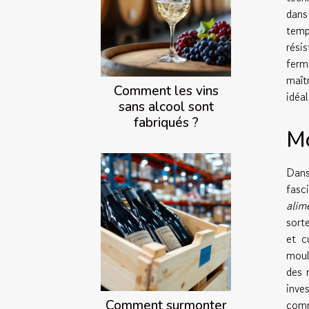
dans
temp
rési
ferm
maît
Comment les vins
idéa
sans alcool sont
fabriqués ?
Mo
Dans
fasc
alim
sort
et c
moul
des 
inve
Comment surmonter
com