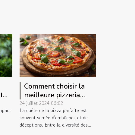
Comment choisir la
t
meilleure pizzeria
lage
pour des pizzas
24 juillet 2024 06:02
impact
La quête de la pizza parfaite est
artisanales
souvent semée d'embûches et de
aire
déceptions. Entre la diversité des...