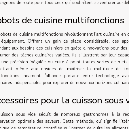
agnons de route pour tous ceux qui souhaitent s'aventurer au-delà 
bots de cuisine multifonctions
robots de cuisine multifonctions révolutionnent l'art culinaire en 
 équipement. Offrant un gain de place considérable, ces appa
ndant aux besoins des cuisiniers en quête d'innovations pour des
sumer des tâches culinaires variées, ils s'illustrent par leur cap
 une précision inégalée ou cuire à point toutes sortes de mets
ettant même aux novices de maîtriser la multitude de fonc
ifonctions incarnent l'alliance parfaite entre technologie a
enaires indispensables pour explorer de nouveaux horizons culinair
cessoires pour la cuisson sous 
uisson sous vide séduit de nombreux gastronomes à la rech
ervation optimale des saveurs. Cette méthode, qui signifie littér
nique de température contrôlée qui permet de cuire les aliments