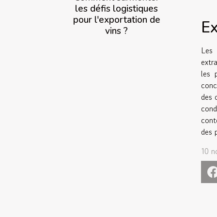
les défis logistiques
pour l'exportation de
Ex
vins ?
Les 
extr
les 
conc
des 
cond
cont
des p
10 n