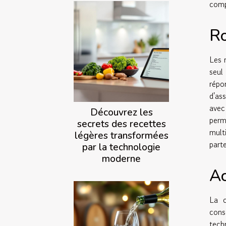
comp
Ro
Les 
seul
répo
d'as
avec
Découvrez les
perm
secrets des recettes
mult
légères transformées
part
par la technologie
moderne
Ac
La c
cons
tech